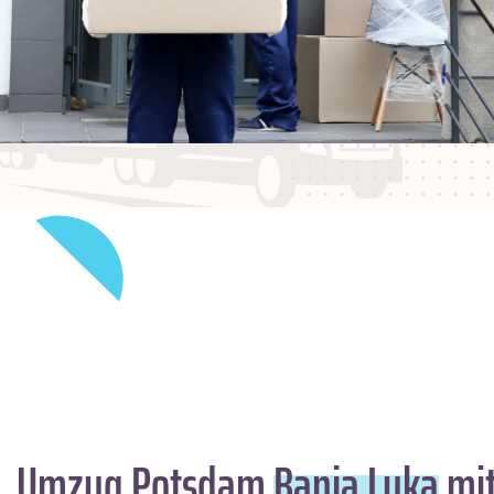
Umzug Potsdam
Banja Luka
mit