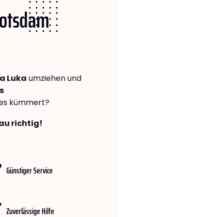
 Potsdam
a Luka
umziehen und
s
lles kümmert?
au richtig!
Günstiger Service
Zuverlässige Hilfe