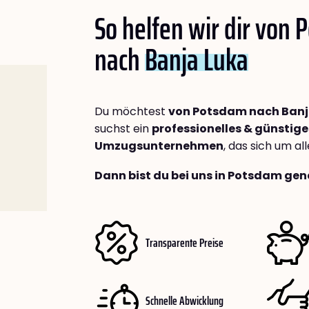
So helfen wir dir von
nach
Banja Luka
Du möchtest
von Potsdam nach Banj
suchst ein
professionelles & günstige
Umzugsunternehmen
, das sich um a
Dann bist du bei uns in Potsdam gen
Transparente Preise
Schnelle Abwicklung