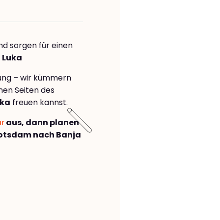
nd sorgen für einen
a Luka
rung – wir kümmern
önen Seiten des
uka
freuen kannst.
ar
aus, dann planen
otsdam nach Banja