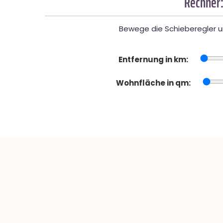
Rechner:
Bewege die Schieberegler un
Entfernung in km:
Wohnfläche in qm: