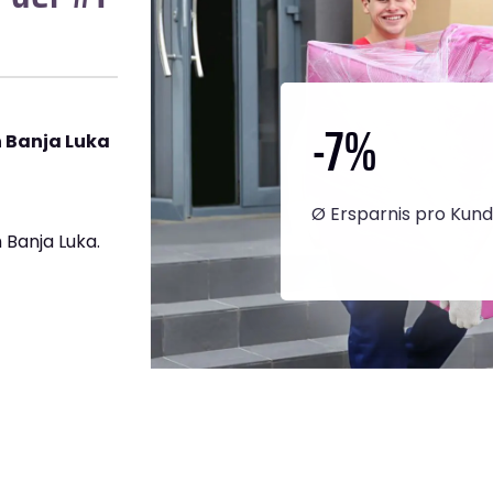
-7
%
 Banja Luka
Ø Ersparnis pro Kun
Banja Luka.