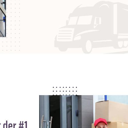
 der #1