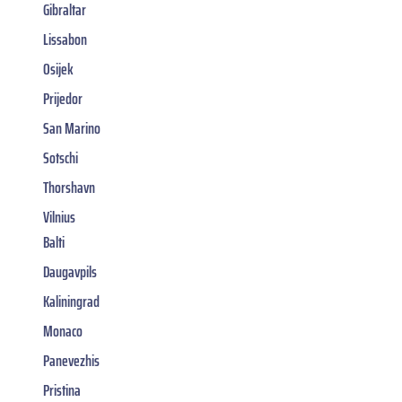
Gibraltar
Lissabon
Osijek
Prijedor
San Marino
Sotschi
Thorshavn
Vilnius
Balti
Daugavpils
Kaliningrad
Monaco
Panevezhis
Pristina