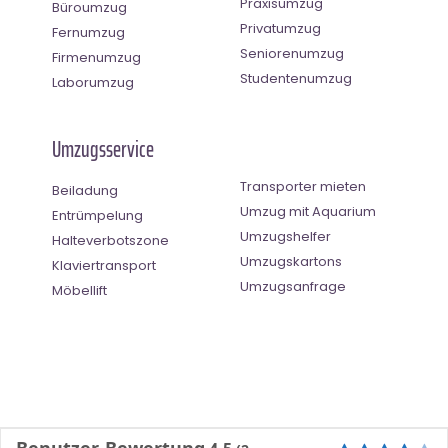
Praxisumzug
Büroumzug
Privatumzug
Fernumzug
Seniorenumzug
Firmenumzug
Studentenumzug
Laborumzug
Umzugsservice
Transporter mieten
Beiladung
Umzug mit Aquarium
Entrümpelung
Umzugshelfer
Halteverbotszone
Umzugskartons
Klaviertransport
Umzugsanfrage
Möbellift
Benutzer-Bewertung