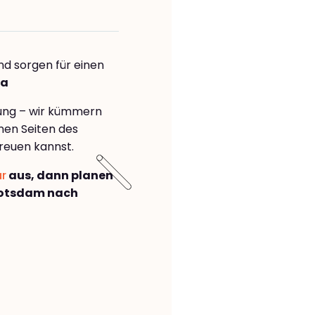
nd sorgen für einen
sa
rung – wir kümmern
önen Seiten des
reuen kannst.
ar
aus, dann planen
Potsdam nach