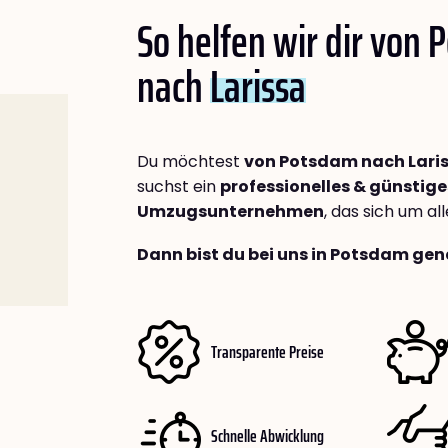
So helfen wir dir von
nach
Larissa
Du möchtest
von Potsdam nach Lari
suchst ein
professionelles & günstige
Umzugsunternehmen
, das sich um a
Dann bist du bei uns in Potsdam gen
Transparente Preise
Schnelle Abwicklung