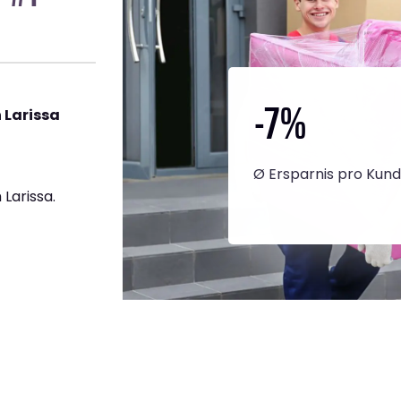
-7
%
 Larissa
Ø Ersparnis pro Kun
Larissa.