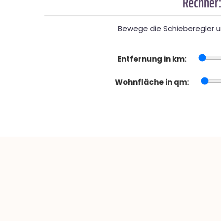
Rechner:
Bewege die Schieberegler un
Entfernung in km:
Wohnfläche in qm: