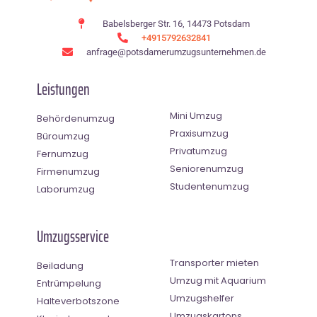
Babelsberger Str. 16, 14473 Potsdam
+4915792632841
anfrage@potsdamerumzugsunternehmen.de
Leistungen
Mini Umzug
Behördenumzug
Praxisumzug
Büroumzug
Privatumzug
Fernumzug
Seniorenumzug
Firmenumzug
Studentenumzug
Laborumzug
Umzugsservice
Transporter mieten
Beiladung
Umzug mit Aquarium
Entrümpelung
Umzugshelfer
Halteverbotszone
Umzugskartons