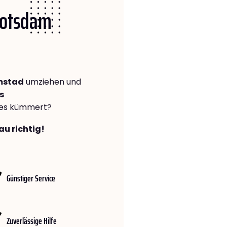
 Potsdam
mstad
umziehen und
s
lles kümmert?
au richtig!
Günstiger Service
Zuverlässige Hilfe