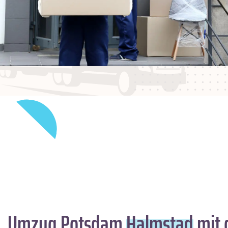
Umzug Potsdam
Halmstad
mit 