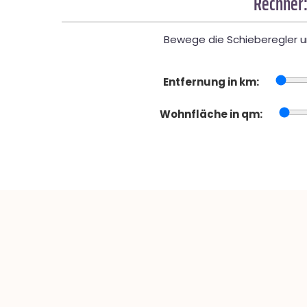
Rechner:
Bewege die Schieberegler un
Entfernung in km:
Wohnfläche in qm: