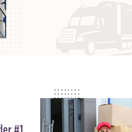
der #1