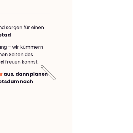
nd sorgen für einen
mstad
rung – wir kümmern
önen Seiten des
ad
freuen kannst.
ar
aus, dann planen
Potsdam nach