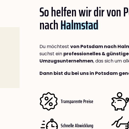
So helfen wir dir von
nach
Halmstad
Du möchtest
von Potsdam nach Hal
suchst ein
professionelles & günstige
Umzugsunternehmen
, das sich um a
Dann bist du bei uns in Potsdam gen
Transparente Preise
Schnelle Abwicklung