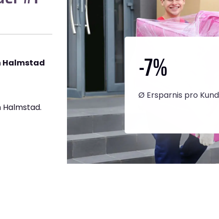
-7
%
h Halmstad
Ø Ersparnis pro Kun
 Halmstad.