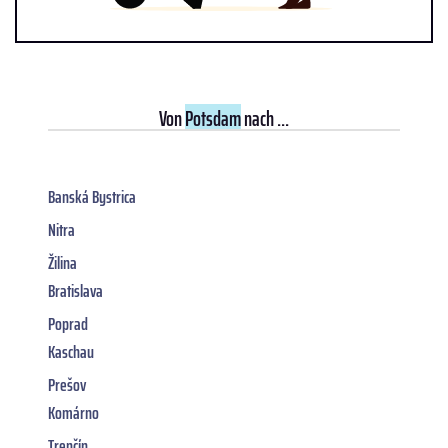
Von
Potsdam
nach ...
Banská Bystrica
Nitra
Žilina
Bratislava
Poprad
Kaschau
Prešov
Komárno
Trenčín