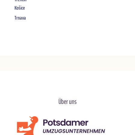
Košice
Trnava
Über uns