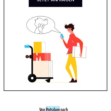
Von
Potsdam
nach ...