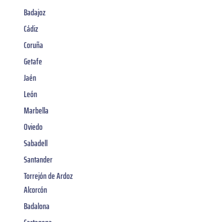
Badajoz
Cádiz
Coruña
Getafe
Jaén
León
Marbella
Oviedo
Sabadell
Santander
Torrejón de Ardoz
Alcorcón
Badalona