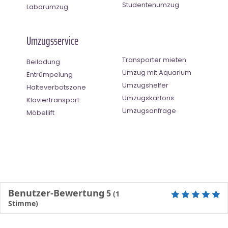
Studentenumzug
Laborumzug
Umzugsservice
Transporter mieten
Beiladung
Umzug mit Aquarium
Entrümpelung
Umzugshelfer
Halteverbotszone
Umzugskartons
Klaviertransport
Umzugsanfrage
Möbellift
Benutzer-Bewertung
5
(
1
Stimme)