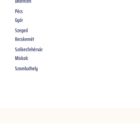
Debrecen
Pécs
Győr
Szeged
Kecskemét
Székesfehérvár
Miskolc
Szombathely