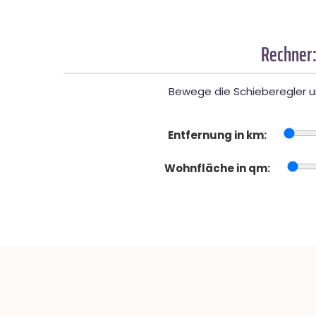
Rechner:
Bewege die Schieberegler un
Entfernung in km:
Wohnfläche in qm: