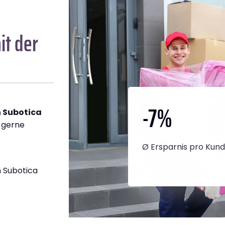
t der
-7
%
 Subotica
h gerne
Ø Ersparnis pro Kun
 Subotica