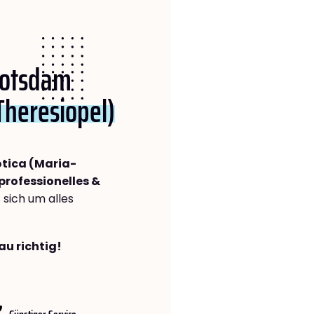
 Potsdam
Theresiopel)
tica (Maria-
professionelles &
s sich um alles
au richtig!