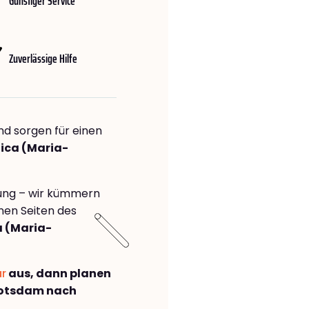
Günstiger Service
Zuverlässige Hilfe
nd sorgen für einen
tica (Maria-
rung – wir kümmern
önen Seiten des
 (Maria-
ar
aus, dann planen
Potsdam nach