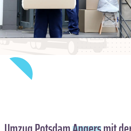
Umzug Potsdam
Angers
mit de