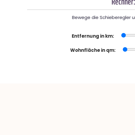
Rechner:
Bewege die Schieberegler un
Entfernung in km:
Wohnfläche in qm: