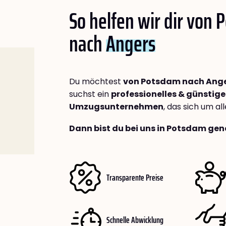
So helfen wir dir von
nach
Angers
Du möchtest
von Potsdam nach Ang
suchst ein
professionelles & günstige
Umzugsunternehmen
, das sich um a
Dann bist du bei uns in Potsdam gen
Transparente Preise
Schnelle Abwicklung