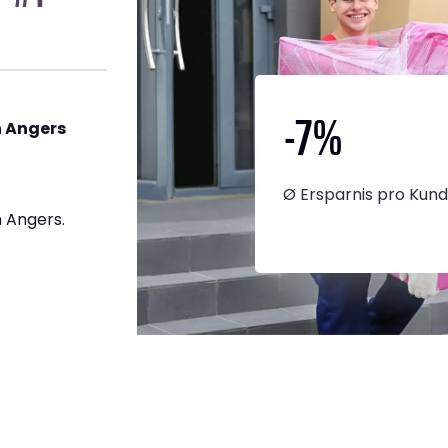
-7
%
 Angers
Ø Ersparnis pro Kun
 Angers.