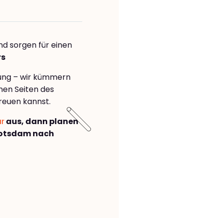
nd sorgen für einen
rs
rung – wir kümmern
önen Seiten des
reuen kannst.
ar
aus, dann planen
Potsdam nach