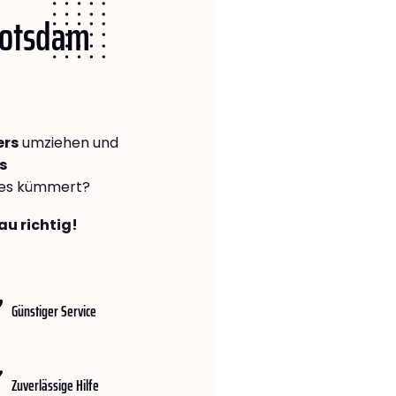
 Potsdam
ers
umziehen und
s
lles kümmert?
au richtig!
Günstiger Service
Zuverlässige Hilfe