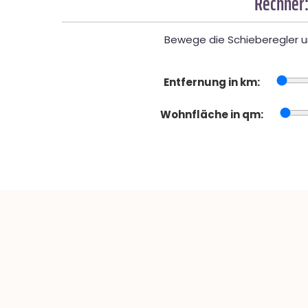
Rechner:
Bewege die Schieberegler un
Entfernung in km:
Wohnfläche in qm: