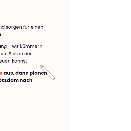
nd sorgen für einen
n
rung – wir kümmern
önen Seiten des
euen kannst.
ar
aus, dann planen
Potsdam nach