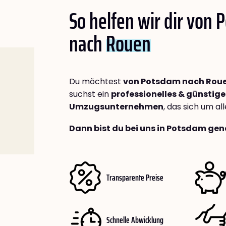
So helfen wir dir von
nach
Rouen
Du möchtest
von Potsdam nach Rou
suchst ein
professionelles & günstige
Umzugsunternehmen
, das sich um a
Dann bist du bei uns in Potsdam gen
Transparente Preise
Schnelle Abwicklung