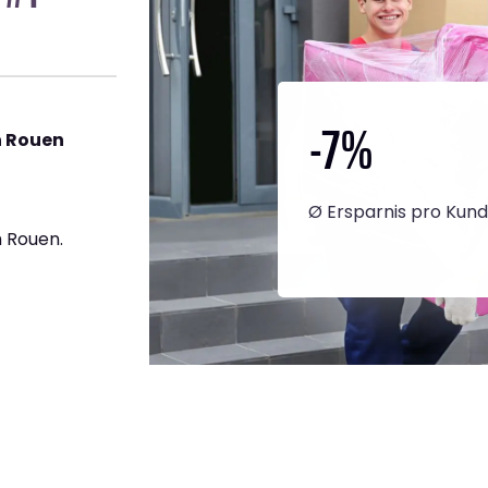
-7
%
h Rouen
Ø Ersparnis pro Kun
 Rouen.