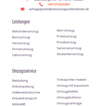
+4915792632841
anfrage@potsdamerumzugsunternehmen.de
Leistungen
Mini Umzug
Behördenumzug
Praxisumzug
Büroumzug
Privatumzug
Fernumzug
Seniorenumzug
Firmenumzug
Studentenumzug
Laborumzug
Umzugsservice
Transporter mieten
Beiladung
Umzug mit Aquarium
Entrümpelung
Umzugshelfer
Halteverbotszone
Umzugskartons
Klaviertransport
Umzugsanfrage
Möbellift