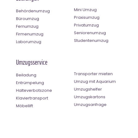
Mini Umzug
Behördenumzug
Praxisumzug
Büroumzug
Privatumzug
Fernumzug
Seniorenumzug
Firmenumzug
Studentenumzug
Laborumzug
Umzugsservice
Transporter mieten
Beiladung
Umzug mit Aquarium
Entrümpelung
Umzugshelfer
Halteverbotszone
Umzugskartons
Klaviertransport
Umzugsanfrage
Möbellift