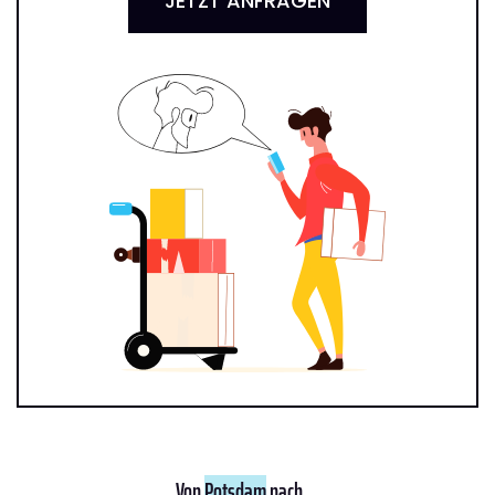
JETZT ANFRAGEN
Von
Potsdam
nach ...