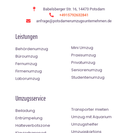
Babelsberger Str. 16, 14473 Potsdam
+4915792632841
anfrage@potsdamerumzugsunternehmen.de
Leistungen
Mini Umzug
Behördenumzug
Praxisumzug
Büroumzug
Privatumzug
Fernumzug
Seniorenumzug
Firmenumzug
Studentenumzug
Laborumzug
Umzugsservice
Transporter mieten
Beiladung
Umzug mit Aquarium
Entrümpelung
Umzugshelfer
Halteverbotszone
Umzugskartons
Klaviertransport