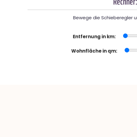
Rechner:
Bewege die Schieberegler un
Entfernung in km:
Wohnfläche in qm: