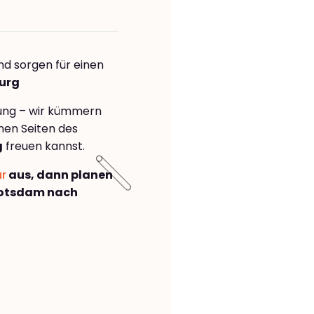
nd sorgen für einen
burg
rung – wir kümmern
önen Seiten des
g
freuen kannst.
ar
aus, dann planen
Potsdam nach