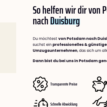
So helfen wir dir von
nach
Duisburg
Du möchtest
von Potsdam nach Duis
suchst ein
professionelles & günstige
Umzugsunternehmen
, das sich um a
Dann bist du bei uns in Potsdam gen
Transparente Preise
Schnelle Abwicklung