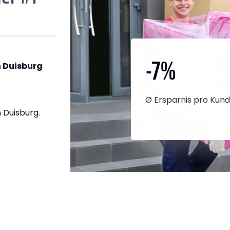
-7
%
 Duisburg
Ø Ersparnis pro Kun
 Duisburg.