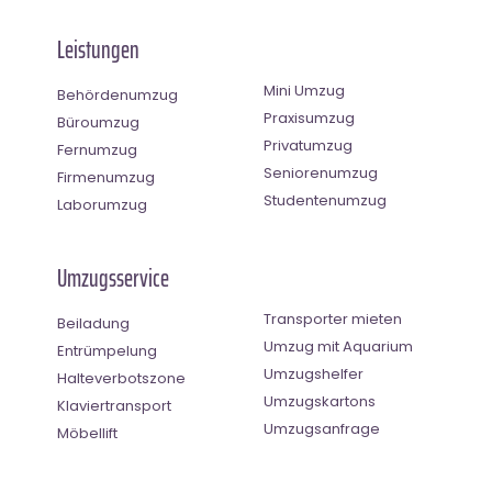
Leistungen
Mini Umzug
Behördenumzug
Praxisumzug
Büroumzug
Privatumzug
Fernumzug
Seniorenumzug
Firmenumzug
Studentenumzug
Laborumzug
Umzugsservice
Transporter mieten
Beiladung
Umzug mit Aquarium
Entrümpelung
Umzugshelfer
Halteverbotszone
Umzugskartons
Klaviertransport
Umzugsanfrage
Möbellift