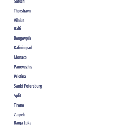
Sotschi
Thorshavn
Vilnius
Balti
Daugavpils
Kaliningrad
Monaco
Panevezhis
Pristina
Sankt Petersburg
Split
Tirana
Zagreb
Banja Luka