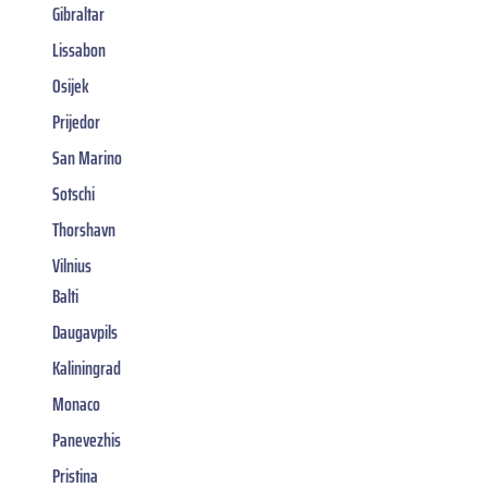
Gibraltar
Lissabon
Osijek
Prijedor
San Marino
Sotschi
Thorshavn
Vilnius
Balti
Daugavpils
Kaliningrad
Monaco
Panevezhis
Pristina