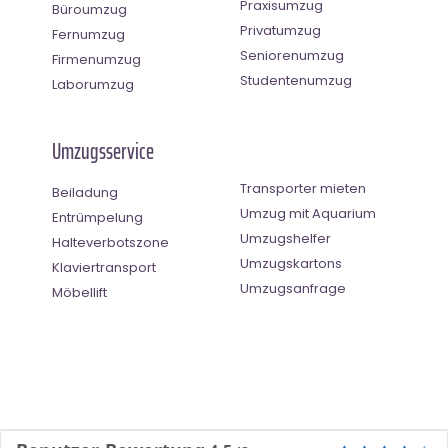
Praxisumzug
Büroumzug
Privatumzug
Fernumzug
Seniorenumzug
Firmenumzug
Studentenumzug
Laborumzug
Umzugsservice
Transporter mieten
Beiladung
Umzug mit Aquarium
Entrümpelung
Umzugshelfer
Halteverbotszone
Umzugskartons
Klaviertransport
Umzugsanfrage
Möbellift