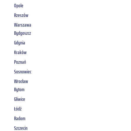
Opole
Rzeszów
Warszawa
Bydgoszcz
Gdynia
Kraków
Poznań
Sosnowiec
Wrocław
Bytom
Gliwice
Łódź
Radom
Szczecin