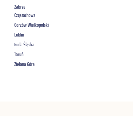
Zabrze
Częstochowa
Gorzów Wielkopolski
Lublin
Ruda Śląska
Toruń
Zielona Góra