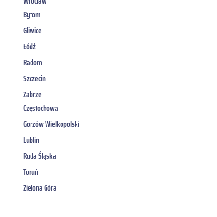
Wrocław
Bytom
Gliwice
Łódź
Radom
Szczecin
Zabrze
Częstochowa
Gorzów Wielkopolski
Lublin
Ruda Śląska
Toruń
Zielona Góra