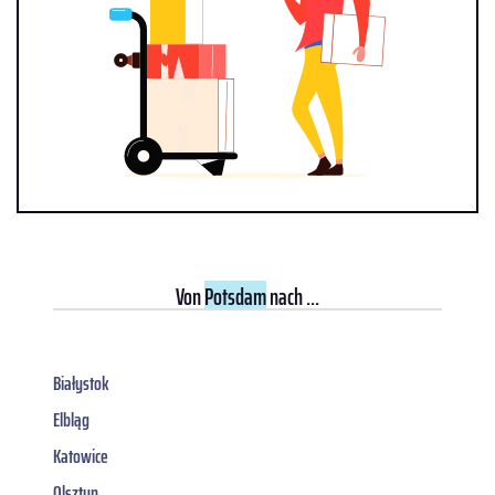
Von
Potsdam
nach ...
Białystok
Elbląg
Katowice
Olsztyn