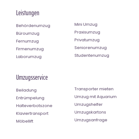
Leistungen
Mini Umzug
Behördenumzug
Praxisumzug
Büroumzug
Privatumzug
Fernumzug
Seniorenumzug
Firmenumzug
Studentenumzug
Laborumzug
Umzugsservice
Transporter mieten
Beiladung
Umzug mit Aquarium
Entrümpelung
Umzugshelfer
Halteverbotszone
Umzugskartons
Klaviertransport
Umzugsanfrage
Möbellift