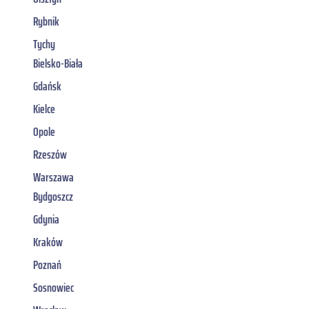
Rybnik
Tychy
Bielsko-Biała
Gdańsk
Kielce
Opole
Rzeszów
Warszawa
Bydgoszcz
Gdynia
Kraków
Poznań
Sosnowiec