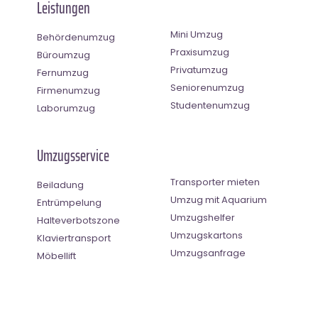
Leistungen
Mini Umzug
Behördenumzug
Praxisumzug
Büroumzug
Privatumzug
Fernumzug
Seniorenumzug
Firmenumzug
Studentenumzug
Laborumzug
Umzugsservice
Transporter mieten
Beiladung
Umzug mit Aquarium
Entrümpelung
Umzugshelfer
Halteverbotszone
Umzugskartons
Klaviertransport
Umzugsanfrage
Möbellift