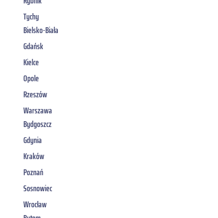
Rybnik
Tychy
Bielsko-Biała
Gdańsk
Kielce
Opole
Rzeszów
Warszawa
Bydgoszcz
Gdynia
Kraków
Poznań
Sosnowiec
Wrocław
Bytom