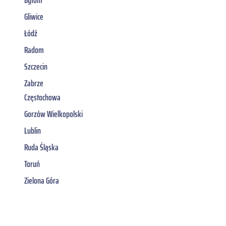
Gliwice
Łódź
Radom
Szczecin
Zabrze
Częstochowa
Gorzów Wielkopolski
Lublin
Ruda Śląska
Toruń
Zielona Góra