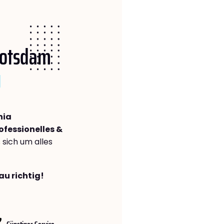
 Potsdam
)
nia
ofessionelles &
s sich um alles
au richtig!