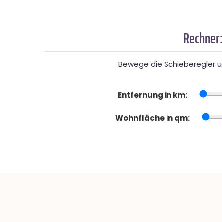
Rechner:
Bewege die Schieberegler un
Entfernung in km:
Wohnfläche in qm: