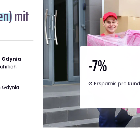
en)
mit
-7
%
h Gdynia
ührlich.
Ø Ersparnis pro Kun
 Gdynia