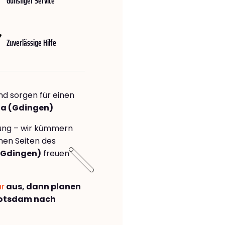
Günstiger Service
Zuverlässige Hilfe
nd sorgen für einen
ia (Gdingen)
rung – wir kümmern
önen Seiten des
(Gdingen)
freuen
ar
aus, dann planen
Potsdam nach