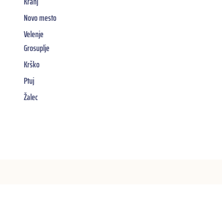
Kranj
Novo mesto
Velenje
Grosuplje
Krško
Ptuj
Žalec