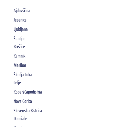
Ajdovščina
Jesenice
Ljubljana
Šentjur
Brežice
Kamnik
Maribor
Škofja Loka
Celje
Koper/Capodistria
Nova Gorica
Slovenska Bistrica
Domžale