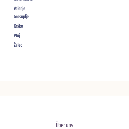
Velenje
Grosuplje
Krško
Ptuj
Žalec
Über uns