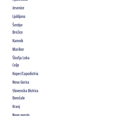
Jesenice
Ljubljana
Šentjur
Brežice
Kamnik
Maribor
Škofja Loka
Celje
Koper/Capodistria
Nova Gorica
Slovenska Bistrica
Domžale
Kranj
Novo mesto