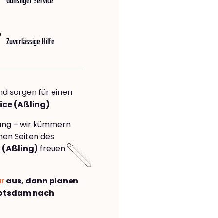
Günstiger Service
Zuverlässige Hilfe
nd sorgen für einen
ice (Aßling)
rung – wir kümmern
önen Seiten des
 (Aßling)
freuen
ar
aus, dann planen
Potsdam nach