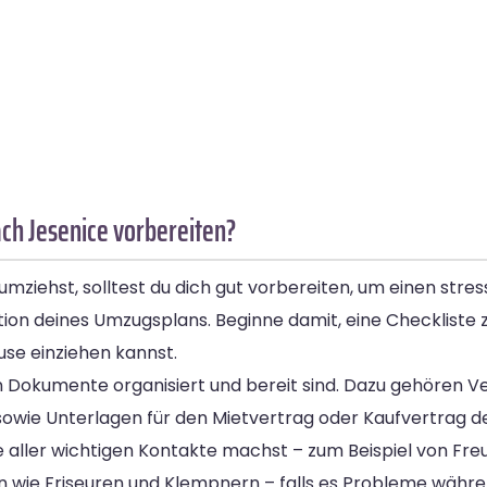
ch Jesenice vorbereiten?
ziehst, solltest du dich gut vorbereiten, um einen stres
tion deines Umzugsplans. Beginne damit, eine Checkliste zu 
use einziehen kannst.
n Dokumente organisiert und bereit sind. Dazu gehören V
wie Unterlagen für den Mietvertrag oder Kaufvertrag d
te aller wichtigen Kontakte machst – zum Beispiel von Fr
rn wie Friseuren und Klempnern – falls es Probleme währ