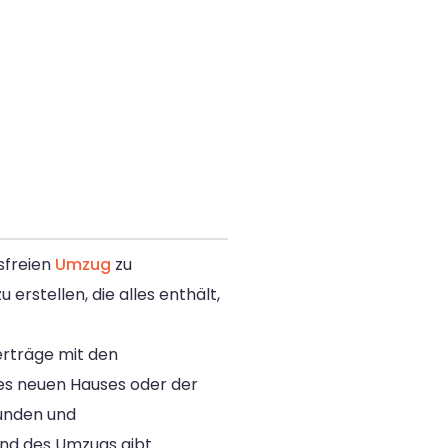
sfreien
Umzug
zu
erstellen, die alles enthält,
erträge mit den
es neuen Hauses oder der
eunden und
end des Umzugs gibt.