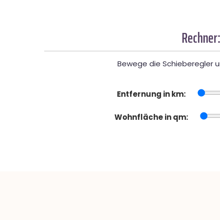
Rechner:
Bewege die Schieberegler un
Entfernung in km:
Wohnfläche in qm: