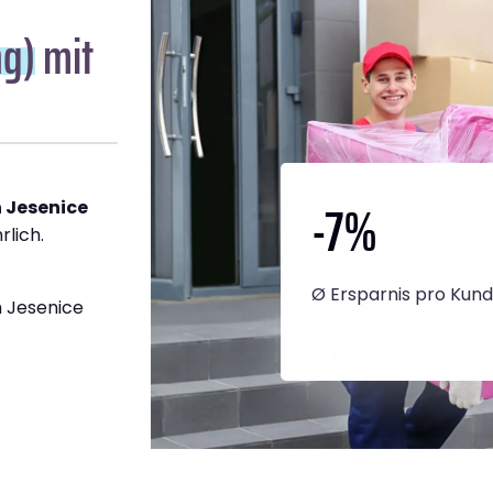
ng)
mit
-7
%
 Jesenice
rlich.
Ø Ersparnis pro Kun
 Jesenice