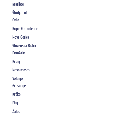
Maribor
Škofja Loka
Celje
Koper/Capodistria
Nova Gorica
Slovenska Bistrica
Domžale
Kranj
Novo mesto
Velenje
Grosuplje
Krško
Ptuj
Žalec