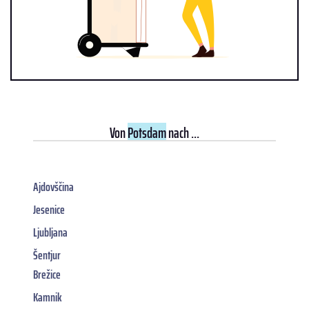
Von
Potsdam
nach ...
Ajdovščina
Jesenice
Ljubljana
Šentjur
Brežice
Kamnik