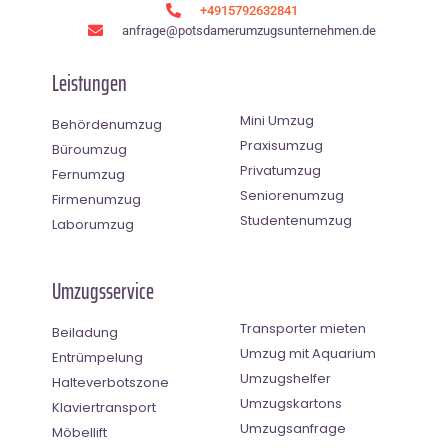
+4915792632841
anfrage@potsdamerumzugsunternehmen.de
Leistungen
Mini Umzug
Behördenumzug
Praxisumzug
Büroumzug
Privatumzug
Fernumzug
Seniorenumzug
Firmenumzug
Studentenumzug
Laborumzug
Umzugsservice
Transporter mieten
Beiladung
Umzug mit Aquarium
Entrümpelung
Umzugshelfer
Halteverbotszone
Umzugskartons
Klaviertransport
Umzugsanfrage
Möbellift