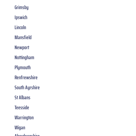
Grimsby
Ipswich
Lincoln
Mansfield
Newport
Nottingham
Plymouth
Renfrewshire
South Ayrshire
St Albans
Teesside
Warrington
Wigan
Aberdeenshire