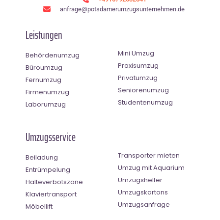
anfrage@potsdamerumzugsunternehmen.de
Leistungen
Mini Umzug
Behördenumzug
Praxisumzug
Büroumzug
Privatumzug
Fernumzug
Seniorenumzug
Firmenumzug
Studentenumzug
Laborumzug
Umzugsservice
Transporter mieten
Beiladung
Umzug mit Aquarium
Entrümpelung
Umzugshelfer
Halteverbotszone
Umzugskartons
Klaviertransport
Umzugsanfrage
Möbellift