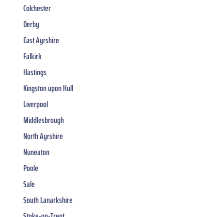
Colchester
Derby
East Ayrshire
Falkirk
Hastings
Kingston upon Hull
Liverpool
Middlesbrough
North Ayrshire
Nuneaton
Poole
Sale
South Lanarkshire
Stoke-on-Trent