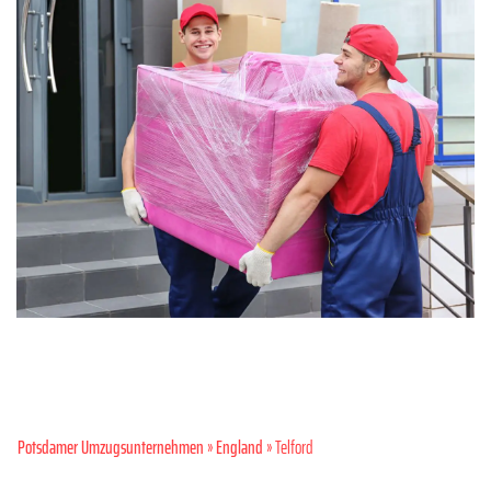
Potsdamer Umzugsunternehmen
»
England
» Telford