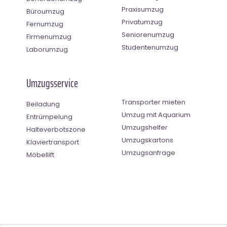
Praxisumzug
Büroumzug
Privatumzug
Fernumzug
Seniorenumzug
Firmenumzug
Studentenumzug
Laborumzug
Umzugsservice
Transporter mieten
Beiladung
Umzug mit Aquarium
Entrümpelung
Umzugshelfer
Halteverbotszone
Umzugskartons
Klaviertransport
Umzugsanfrage
Möbellift