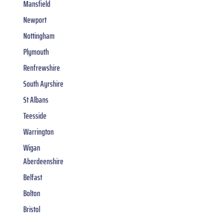
Mansfield
Newport
Nottingham
Plymouth
Renfrewshire
South Ayrshire
St Albans
Teesside
Warrington
Wigan
Aberdeenshire
Belfast
Bolton
Bristol