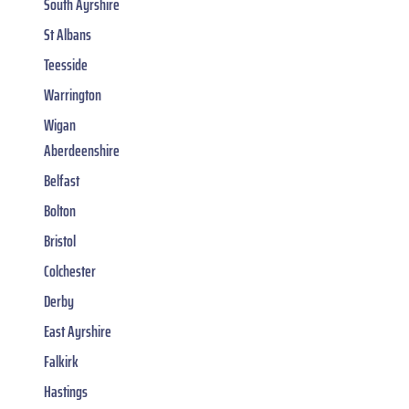
South Ayrshire
St Albans
Teesside
Warrington
Wigan
Aberdeenshire
Belfast
Bolton
Bristol
Colchester
Derby
East Ayrshire
Falkirk
Hastings