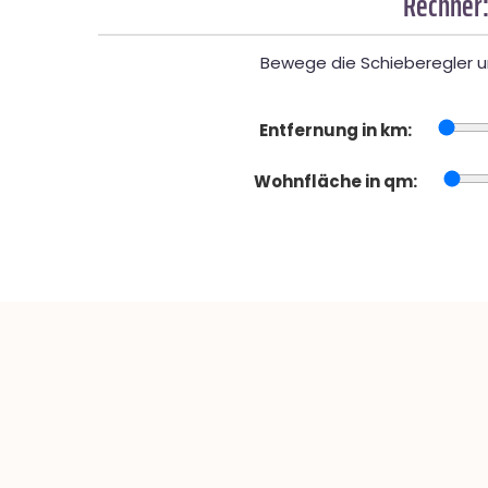
Rechner:
Bewege die Schieberegler un
Entfernung in km:
Wohnfläche in qm: