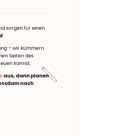
nd sorgen für einen
rd
rung – wir kümmern
önen Seiten des
reuen kannst.
ar
aus, dann planen
Potsdam nach