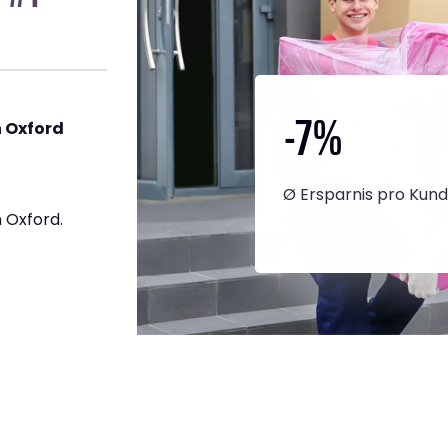
-7
%
 Oxford
Ø Ersparnis pro Kun
 Oxford.