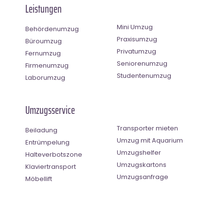
Leistungen
Mini Umzug
Behördenumzug
Praxisumzug
Büroumzug
Privatumzug
Fernumzug
Seniorenumzug
Firmenumzug
Studentenumzug
Laborumzug
Umzugsservice
Transporter mieten
Beiladung
Umzug mit Aquarium
Entrümpelung
Umzugshelfer
Halteverbotszone
Umzugskartons
Klaviertransport
Umzugsanfrage
Möbellift