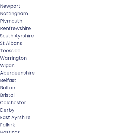
Newport
Nottingham
Plymouth
Renfrewshire
South Ayrshire
St Albans
Teesside
Warrington
Wigan
Aberdeenshire
Belfast
Bolton
Bristol
Colchester
Derby
East Ayrshire
Falkirk
Hastings