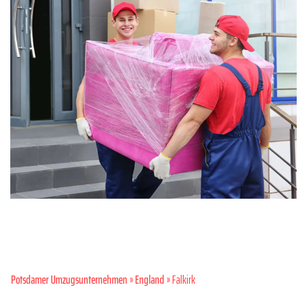
Potsdamer Umzugsunternehmen
»
England
» Falkirk