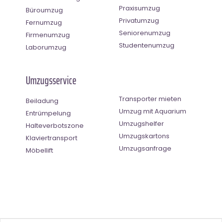
Praxisumzug
Büroumzug
Privatumzug
Fernumzug
Seniorenumzug
Firmenumzug
Studentenumzug
Laborumzug
Umzugsservice
Transporter mieten
Beiladung
Umzug mit Aquarium
Entrümpelung
Umzugshelfer
Halteverbotszone
Umzugskartons
Klaviertransport
Umzugsanfrage
Möbellift