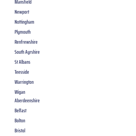
Mansfield
Newport
Nottingham
Plymouth
Renfrewshire
South Ayrshire
St Albans
Teesside
Warrington
Wigan
Aberdeenshire
Belfast
Bolton
Bristol