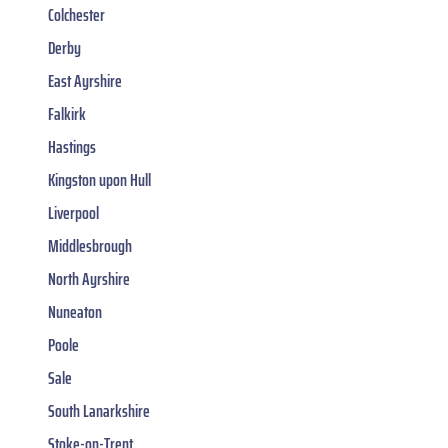
Colchester
Derby
East Ayrshire
Falkirk
Hastings
Kingston upon Hull
Liverpool
Middlesbrough
North Ayrshire
Nuneaton
Poole
Sale
South Lanarkshire
Stoke-on-Trent