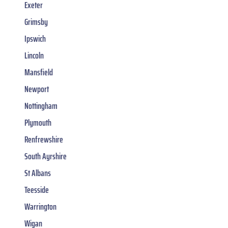
Exeter
Grimsby
Ipswich
Lincoln
Mansfield
Newport
Nottingham
Plymouth
Renfrewshire
South Ayrshire
St Albans
Teesside
Warrington
Wigan