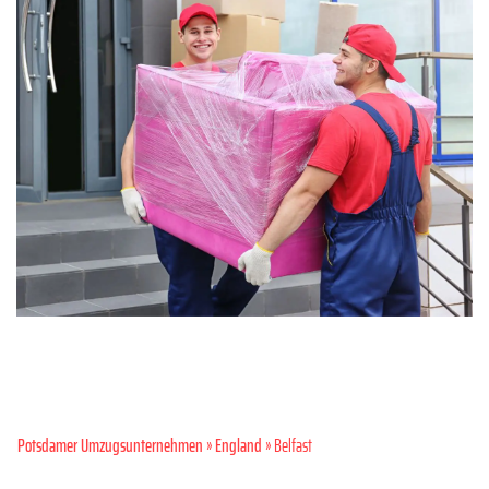
Potsdamer Umzugsunternehmen
»
England
» Belfast