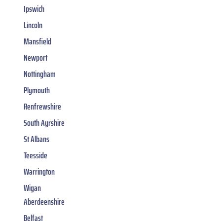
Ipswich
Lincoln
Mansfield
Newport
Nottingham
Plymouth
Renfrewshire
South Ayrshire
St Albans
Teesside
Warrington
Wigan
Aberdeenshire
Belfast